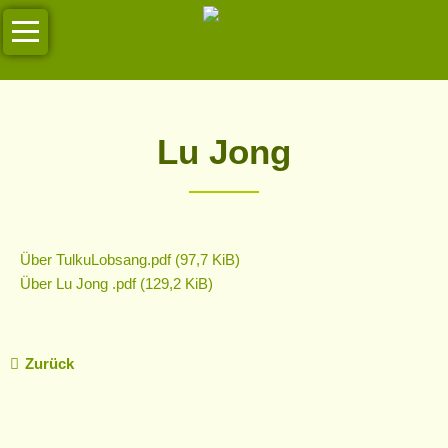
Navigation
Unsere
überspringen
Kurse
Regelmässige
Lu Jong
Kurse
Termine
Termine
Über TulkuLobsang.pdf
(97,7 KiB)
Über
Über Lu Jong .pdf
(129,2 KiB)
Manuyoga
Unser
Zurück
Team
Impressionen