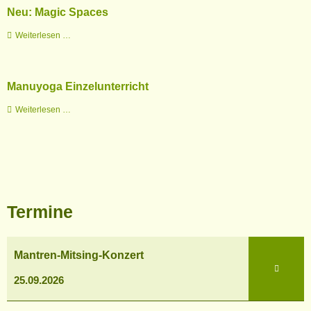
Neu: Magic Spaces
Yoga
Nidra
Neu:
Weiterlesen …
TiefenEntspannung
Magic
Spaces
Manuyoga Einzelunterricht
Manuyoga
Weiterlesen …
Einzelunterricht
Termine
Mantren-
Mantren-Mitsing-Konzert
Mitsing-
Konzert
25.09.2026